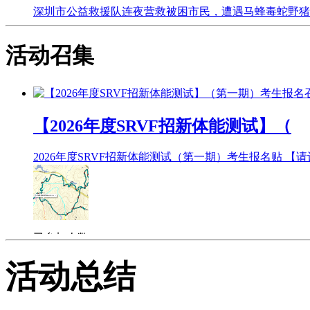
深圳市公益救援队连夜营救被困市民，遭遇马蜂毒蛇野猪夹 [/b
[/backcolor]2025-09-08 13:38发布于广东深圳特区
益救援队接市公安局110转警，一市民在阳台 。
活动召集
【2026年度SRVF招新体能测试】（
2026年度SRVF招新体能测试（第一期）考生报名贴 
已参加人数 133
。
活动总结