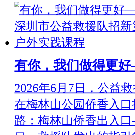
20260830 SURT人工搜索侦检与障
【活动领队】关川川、朱建峰【轮值队长】苏波 【训练
已参加人数 0
有你，我们做得更好—
。
2026年6月7日，公
在梅林山公园侨香入口
路：梅林山侨香出入口