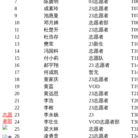
7
陈虞明
03志愿者
T0
8
成素玲
23志愿者
T0
9
池惠曼
23志愿者
T0
10
邓月婵
志愿者部
T0
11
杜楚升
23志愿者
T0
12
杜浩存
志愿者
T0
13
樊茸
23新生
T1
14
冯国科
志愿者
T1
15
付小莉
志愿队
T1
16
郝宇翔
23 志愿者
T1
17
何成凯
暂无
T1
18
黄家庆
23志愿者
T1
19
黄荔
VOD
T1
20
黄远思
23志愿者
T2
21
李浩
23志愿者
T2
22
李榕
23志愿者
T2
志愿
23
李永杨
23
T3
者部
24
李壮生
VOD志愿者部
T3
25
梁大林
志愿者
T3
26
凌勇贵
23志愿者
T3
参