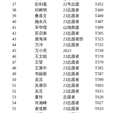
37
彭剑毫
22号志愿
T452
38
邱树明
23志愿者
T469
39
桑喜文
23志愿者
T480
40
施永兵
23志愿者
T487
41
宋华儒
山地救援
T499
42
苏启泰
23志愿者
T505
43
唐海涛
23志愿者部
T523
44
万冲
23志愿者
T535
45
万小亮
2023
T539
46
王文聪
23志愿者
T570
47
王莹
23志愿者
T579
48
王展中
23志愿者
T585
49
韦丽新
23志愿者
T587
50
吴滨
23志愿者
T599
51
吴康宗
23志愿者
T603
52
吴言
23志愿者
T615
53
夏玲
志愿者
T620
54
肖湘峰
23志愿者
T627
55
谢道辉
23志愿者
T633