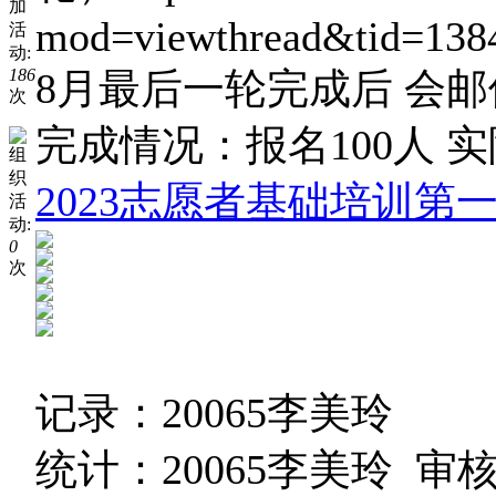
加
mod=viewthread&tid=13
活
动:
186
8月最后一轮完成后 会
次
完成情况
：报名
100
人
实
组
织
2023志愿者基础培训第一
活
动:
0
次
记录：
20065李美玲
统计：
20065李美玲 审