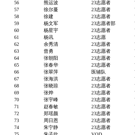
56
熊运波
23志愿者
57
徐尔蔓
23志愿者
58
徐建
23志愿者
59
杨文军
23志愿者部
60
杨星宇
23志愿者
61
杨讯
23志愿
62
余秀清
23志愿者
63
曾勇
23志愿者
64
张朝阳
23志愿者
65
张春华
23志愿者
66
张翠萍
医辅队
67
张海洪
23志愿者
68
张晓琼
23志愿者
69
张烨
23志愿者
70
张宇峰
23志愿者
71
赵春敏
23志愿者
72
郑瑶颜
23志愿者
73
周日恩
23志愿者
74
朱宁静
23志愿者
75
朱子欣
VOD