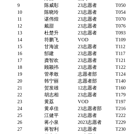
9
陈威彰
23志愿者
T050
10
陈晓玲
23志愿者
T054
11
谌伟煌
23志愿者
T070
12
戴甜
23志愿者
T076
13
杜楚升
23志愿者
T093
14
符鹏飞
VOD
T109
15
甘海波
23志愿者
T112
16
郜建
23志愿者
T117
17
龚智欢
23志愿者
T121
18
顾颖祎
23志愿者
T122
19
管孝敢
志愿者部
T124
20
韩宁丽
志愿者部
T140
21
贺发雄
12志愿者
T160
22
胡志相
23志愿者
T179
23
黄荔
VOD
T197
24
黄卓佳
23志愿者部
T216
25
江健平
23志愿者
T222
26
蒋小泉
2023志愿者
T229
27
蒋智利
23志愿者
T230