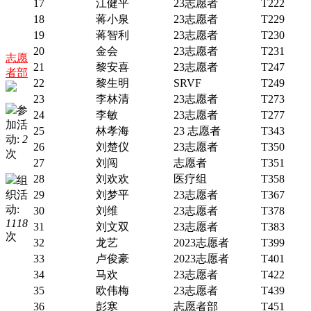
17
江健平
23志愿者
T222
18
蒋小泉
23志愿者
T229
19
蒋智利
23志愿者
T230
20
金会
23志愿者
T231
志愿
21
黎安喜
23志愿者
T247
者部
22
黎生明
SRVF
T249
23
李林清
23志愿者
T273
参
24
李敏
23志愿者
T277
加活
25
林孝海
23 志愿者
T343
动:
2
26
刘楚仪
23志愿者
T350
次
27
刘闯
志愿者
T351
28
刘欢欢
医疗组
T358
组
织活
29
刘梦平
23志愿者
T367
动:
30
刘维
23志愿者
T378
1118
31
刘文双
23志愿者
T383
次
32
龙艺
2023志愿者
T399
33
卢俊豪
2023志愿者
T401
34
马欢
23志愿者
T422
35
欧伟梅
23志愿者
T439
36
彭寒
志愿者部
T451