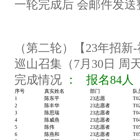
一轮完成后 会邮件发送
（第二轮）【23年招新-
巡山召集（7月30日 周
完成情况
： 报名84人
序号
真实姓名
部门
队
1
陈东平
23志愿
T0
2
陈丰华
23志愿者
T0
3
陈思瑞
23志愿者
T0
4
陈威燕
23志愿者
T0
5
陈伟
23志愿者
T0
6
陈燕和
23志愿者
T0