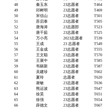
48
秦玉东
23志愿者
T464
49
邱树明
23志愿者
T469
50
宋信山
23志愿者
T501
51
苏启泰
23志愿者
T505
52
唐海涛
23志愿部
T523
53
唐千茹
23志愿者
T525
54
万小亮
2023志愿者
T539
55
王成
23 志愿者
T549
56
王金成
23志愿者
T555
57
王文聪
23志愿者
T570
58
王展中
23志愿者
T585
59
韦丽新
23志愿者
T587
60
吴建珍
23志愿者
T602
61
夏玲
志愿者
T620
62
谢敏
23志愿者
T636
63
熊运波
23志愿者
T647
64
徐昊
23志愿者
T651
65
徐强
23志愿者
T654
66
薛德文
23志愿者
T667