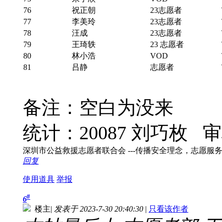
76
祝正朝
23志愿者
77
李美玲
23志愿者
78
汪成
23志愿者
79
王琦轶
23 志愿者
80
林小浩
VOD
81
吕静
志愿者
备注：空白为没来
统计：20087 刘巧枚
审
深圳市公益救援志愿者联合会 ---传播安全理念，志愿服务社会！ 
回复
使用道具
举报
#
6
楼主
|
发表于 2023-7-30 20:40:30
|
只看该作者