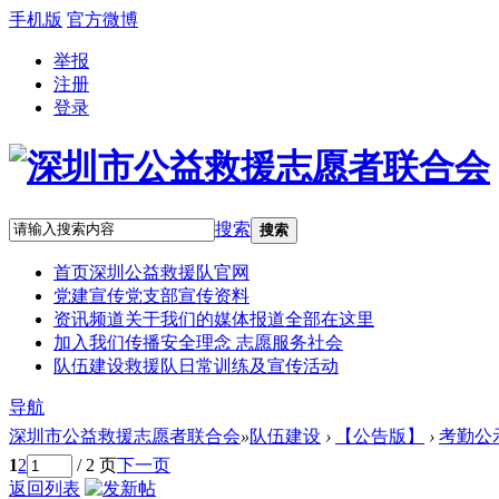
手机版
官方微博
举报
注册
登录
搜索
搜索
首页
深圳公益救援队官网
党建宣传
党支部宣传资料
资讯频道
关于我们的媒体报道全部在这里
加入我们
传播安全理念 志愿服务社会
队伍建设
救援队日常训练及宣传活动
导航
深圳市公益救援志愿者联合会
»
队伍建设
›
【公告版】
›
考勤公
1
2
/ 2 页
下一页
返回列表