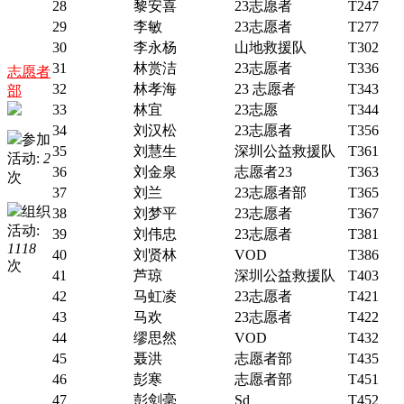
28
黎安喜
23志愿者
T247
29
李敏
23志愿者
T277
30
李永杨
山地救援队
T302
31
林赏洁
23志愿者
T336
志愿者
32
林孝海
23 志愿者
T343
部
33
林宜
23志愿
T344
34
刘汉松
23志愿者
T356
参加
35
刘慧生
深圳公益救援队
T361
活动:
2
36
刘金泉
志愿者23
T363
次
37
刘兰
23志愿者部
T365
组织
38
刘梦平
23志愿者
T367
活动:
39
刘伟忠
23志愿者
T381
1118
40
刘贤林
VOD
T386
次
41
芦琼
深圳公益救援队
T403
42
马虹凌
23志愿者
T421
43
马欢
23志愿者
T422
44
缪思然
VOD
T432
45
聂洪
志愿者部
T435
46
彭寒
志愿者部
T451
47
彭剑毫
Sd
T452