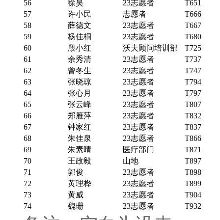
56
徐昊
23志愿者
T651
57
许小民
志愿者
T666
58
薛德文
23志愿者
T667
59
杨佳桐
23志愿者
T680
60
殷小红
沃夫顾问培训部
T725
61
余秀清
23志愿者
T737
62
曾冬生
23志愿者
T747
63
张晓琼
23志愿者
T794
64
张心月
23志愿者
T797
65
张云峰
23志愿者
T807
66
郑雁萍
23志愿者
T832
67
钟家红
23志愿者
T837
68
朱佳泉
23志愿者
T866
69
朱素晴
医疗部门
T871
70
王政毅
山地
T897
71
郭俊
23志愿者
T898
72
黄理桦
23志愿者
T899
73
黄威
23志愿者
T904
74
魏珊
23志愿者
T932