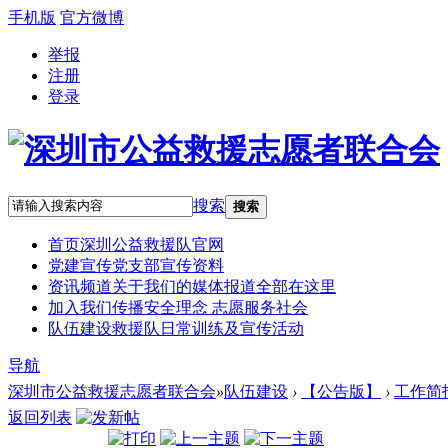
手机版
官方微博
举报
注册
登录
搜索
搜索
首页
深圳公益救援队官网
党建宣传
党支部宣传资料
资讯频道
关于我们的媒体报道全部在这里
加入我们
传播安全理念 志愿服务社会
队伍建设
救援队日常训练及宣传活动
导航
深圳市公益救援志愿者联合会
»
队伍建设
›
【公告版】
›
工作简
返回列表