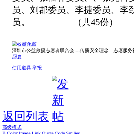
员、刘郡委员、李捷委员、李
员。
（共
45份）
收藏
深圳市公益救援志愿者联合会 ---传播安全理念，志愿服务社会！ 
回复
使用道具
举报
返回列表
高级模式
B
Color
Image
Link
Quote
Code
Smilies