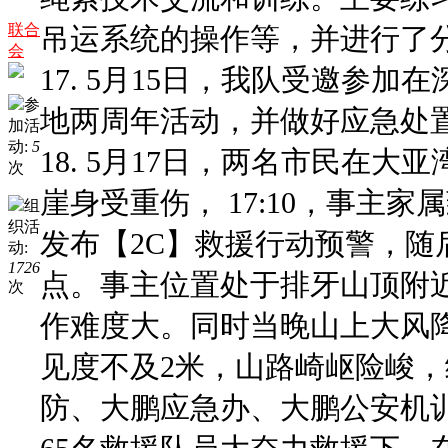
联合
吊运系统的操作等，并进行了
会
17. 5月15日，我队受邀参
参
地两周年活动，并做好应急处
加活
动:
5
18. 5月17日，两名市民在
次
崖身受重伤， 17:10，事主
组
织活
发布【2C】救援行动预警，
动:
1726
点。事主位置处于排牙山顶附
次
作难度大。同时当晚山上大风
见度不及2米，山路崎岖险峻
防、大鹏应急办、大鹏公安机