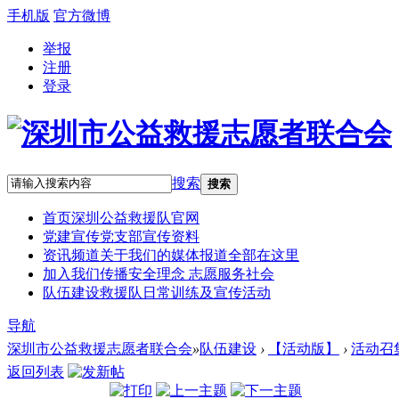
手机版
官方微博
举报
注册
登录
搜索
搜索
首页
深圳公益救援队官网
党建宣传
党支部宣传资料
资讯频道
关于我们的媒体报道全部在这里
加入我们
传播安全理念 志愿服务社会
队伍建设
救援队日常训练及宣传活动
导航
深圳市公益救援志愿者联合会
»
队伍建设
›
【活动版】
›
活动召
返回列表