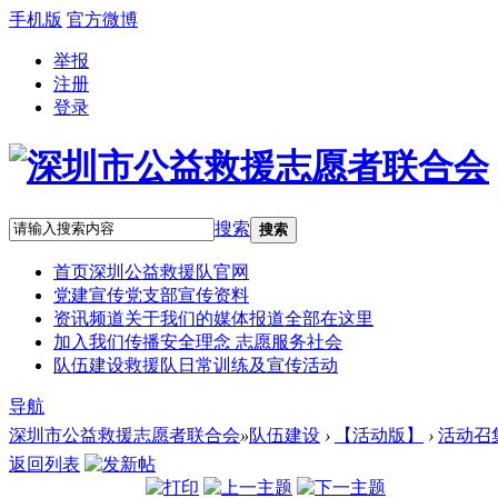
手机版
官方微博
举报
注册
登录
搜索
搜索
首页
深圳公益救援队官网
党建宣传
党支部宣传资料
资讯频道
关于我们的媒体报道全部在这里
加入我们
传播安全理念 志愿服务社会
队伍建设
救援队日常训练及宣传活动
导航
深圳市公益救援志愿者联合会
»
队伍建设
›
【活动版】
›
活动召
返回列表