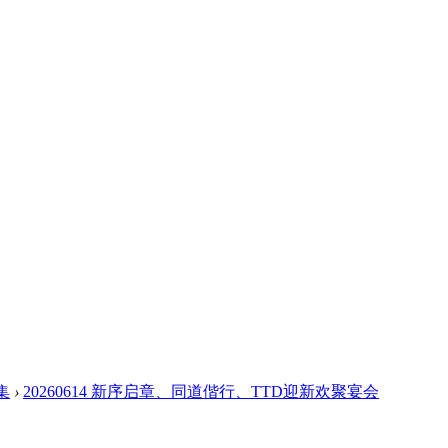
集
›
20260614 新序启章、同道偕行、TTD迎新欢聚宴会