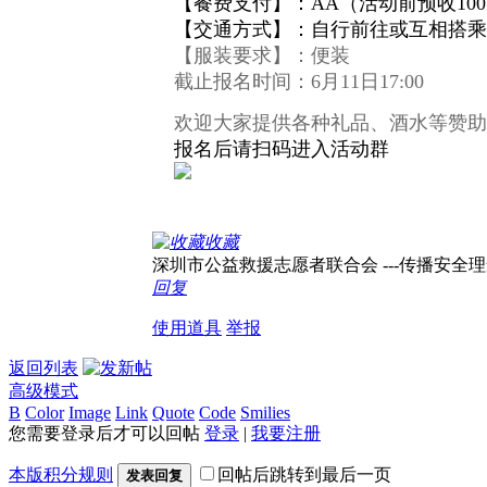
【餐费支付】：AA（活动前预收10
【交通方式】：自行前往或互相搭乘
【服装要求】：便装
截止报名时间：6月11日17:00
欢迎大家提供各种礼品、酒水等赞助
报名后请扫码进入活动群
收藏
深圳市公益救援志愿者联合会 ---传播安全理念，
回复
使用道具
举报
返回列表
高级模式
B
Color
Image
Link
Quote
Code
Smilies
您需要登录后才可以回帖
登录
|
我要注册
本版积分规则
回帖后跳转到最后一页
发表回复