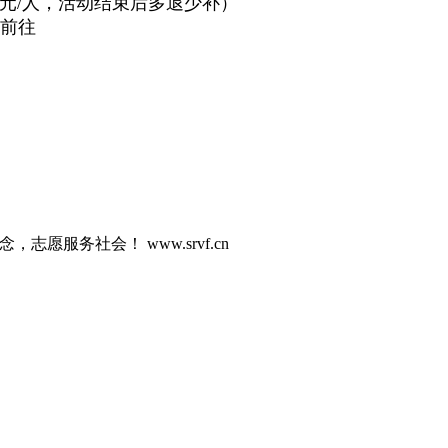
0元/人，活动结束后多退少补）
前往
志愿服务社会！ www.srvf.cn