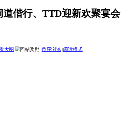
章、同道偕行、TTD迎新欢聚宴会
看大图
|
倒序浏览
|
阅读模式