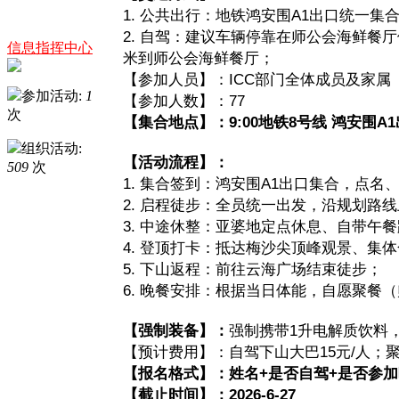
1. 公共出行：地铁鸿安围A1出口统一集
2. 自驾：建议车辆停靠在师公会海鲜餐
信息指挥中心
米到师公会海鲜餐厅；
【参加人员】：ICC部门全体成员及家属
参加活动:
1
【参加人数】：77
次
【集合地点】：9:00地铁8号线 鸿安围A
组织活动:
【活动流程】：
509
次
1. 集合签到：鸿安围A1出口集合，点名
2. 启程徒步：全员统一出发，沿规划路
3. 中途休整：亚婆地定点休息、自带午
4. 登顶打卡：抵达梅沙尖顶峰观景、集
5. 下山返程：前往云海广场结束徒步；
6. 晚餐安排：根据当日体能，自愿聚餐
【强制装备】：
强制携带1升电解质饮料
【预计费用】：自驾下山大巴15元/人；
【报名格式】：姓名+是否自驾+是否参
【截止时间】：2026-6-27