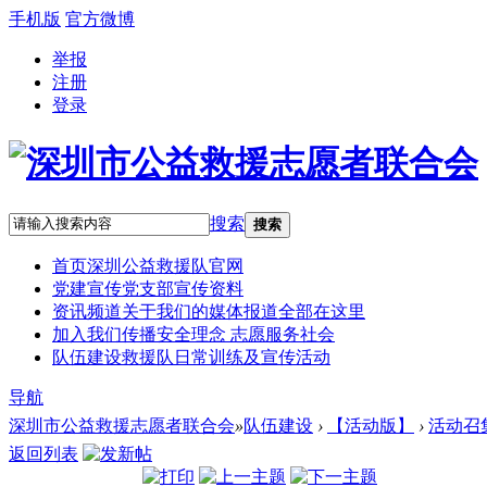
手机版
官方微博
举报
注册
登录
搜索
搜索
首页
深圳公益救援队官网
党建宣传
党支部宣传资料
资讯频道
关于我们的媒体报道全部在这里
加入我们
传播安全理念 志愿服务社会
队伍建设
救援队日常训练及宣传活动
导航
深圳市公益救援志愿者联合会
»
队伍建设
›
【活动版】
›
活动召
返回列表