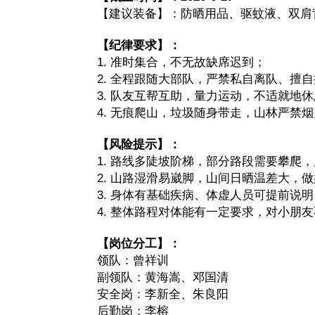
【建议装备】：防晒用品、驱蚊液、双肩
【纪律要求】：
1. 准时集合，不无故缺席迟到；
2. 全程跟随大部队，严禁私自离队、擅
3. 队友互帮互助，量力运动，不适就地
4. 无痕爬山，垃圾随身带走，山林严禁
【风险提示】：
1. 路线多陡坡阶梯，部分路段需要攀爬
2. 山路湿滑易崴脚，山间日晒温差大，
3. 身体有基础疾病、体虚人员可提前说
4. 整体路程对体能有一定要求，对小朋
【岗位分工】：
领队：曾祥训
副领队：黄海嵩、邓国清
安全岗：李新全、朱良阳
后勤岗：李榕