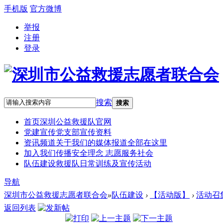
手机版
官方微博
举报
注册
登录
搜索
搜索
首页
深圳公益救援队官网
党建宣传
党支部宣传资料
资讯频道
关于我们的媒体报道全部在这里
加入我们
传播安全理念 志愿服务社会
队伍建设
救援队日常训练及宣传活动
导航
深圳市公益救援志愿者联合会
»
队伍建设
›
【活动版】
›
活动召
返回列表