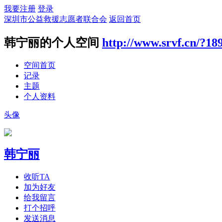
我要注册
登录
深圳市公益救援志愿者联合会
返回首页
韩宁丽的个人空间
http://www.srvf.cn/?18
空间首页
记录
主题
个人资料
头像
韩宁丽
收听TA
加为好友
给我留言
打个招呼
发送消息