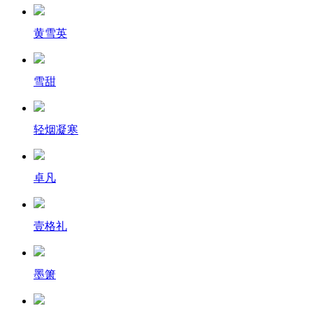
黄雪英
雪甜
轻烟凝寒
卓凡
壹格礼
墨箫