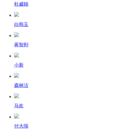
杜威锦
白韩玉
蒋智利
小新
森林洁
马欢
付大闯