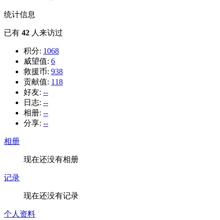
统计信息
已有
42
人来访过
积分:
1068
威望值:
6
救援币:
938
贡献值:
118
好友:
--
日志:
--
相册:
--
分享:
--
相册
现在还没有相册
记录
现在还没有记录
个人资料