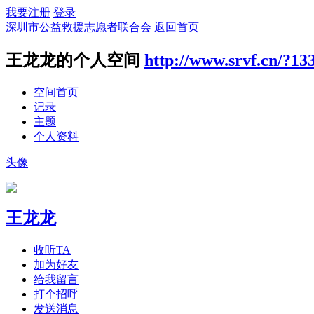
我要注册
登录
深圳市公益救援志愿者联合会
返回首页
王龙龙的个人空间
http://www.srvf.cn/?13
空间首页
记录
主题
个人资料
头像
王龙龙
收听TA
加为好友
给我留言
打个招呼
发送消息