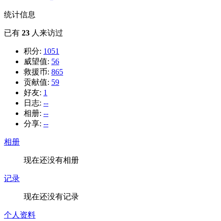
统计信息
已有
23
人来访过
积分:
1051
威望值:
56
救援币:
865
贡献值:
59
好友:
1
日志:
--
相册:
--
分享:
--
相册
现在还没有相册
记录
现在还没有记录
个人资料