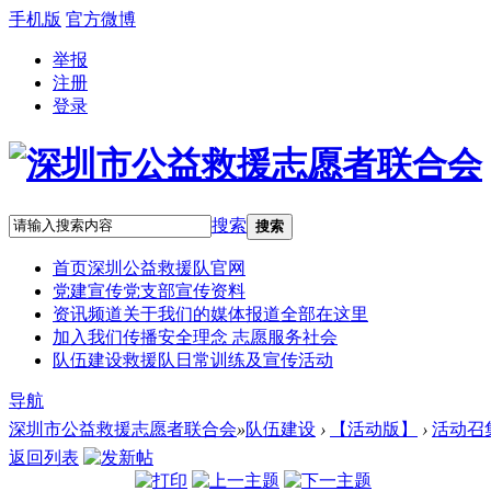
手机版
官方微博
举报
注册
登录
搜索
搜索
首页
深圳公益救援队官网
党建宣传
党支部宣传资料
资讯频道
关于我们的媒体报道全部在这里
加入我们
传播安全理念 志愿服务社会
队伍建设
救援队日常训练及宣传活动
导航
深圳市公益救援志愿者联合会
»
队伍建设
›
【活动版】
›
活动召
返回列表