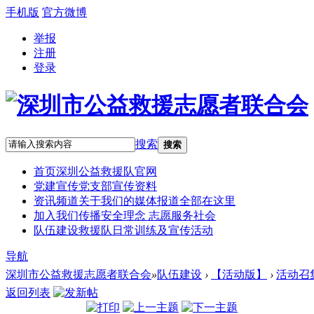
手机版
官方微博
举报
注册
登录
搜索
搜索
首页
深圳公益救援队官网
党建宣传
党支部宣传资料
资讯频道
关于我们的媒体报道全部在这里
加入我们
传播安全理念 志愿服务社会
队伍建设
救援队日常训练及宣传活动
导航
深圳市公益救援志愿者联合会
»
队伍建设
›
【活动版】
›
活动召
返回列表