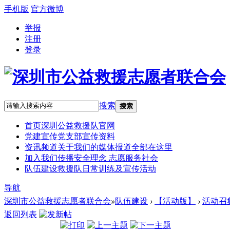
手机版
官方微博
举报
注册
登录
搜索
搜索
首页
深圳公益救援队官网
党建宣传
党支部宣传资料
资讯频道
关于我们的媒体报道全部在这里
加入我们
传播安全理念 志愿服务社会
队伍建设
救援队日常训练及宣传活动
导航
深圳市公益救援志愿者联合会
»
队伍建设
›
【活动版】
›
活动召
返回列表