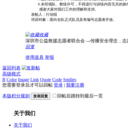
6
.
未经领队、教练许可，不得进行与训练内容无关的操
感谢大家对我们工作的理解和支持。
发帖人：
行动组
培训对象：面向全队正式队员及有编号志愿者开放。
收藏
深圳市公益救援志愿者联合会 ---传播安全理念，志愿服务
回复
使用道具
举报
返回列表
高级模式
B
Color
Image
Link
Quote
Code
Smilies
您需要登录后才可以回帖
登录
|
我要注册
本版积分规则
回帖后跳转到最后一页
发表回复
关于我们
关于我们