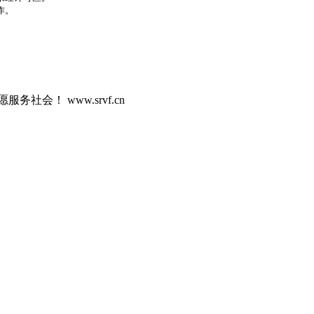
作。
社会！ www.srvf.cn