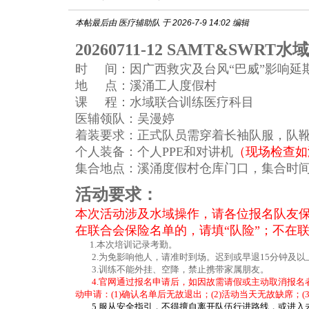
本帖最后由 医疗辅助队 于 2026-7-9 14:02 编辑
20260
711-12
SAMT
&SWRT
水域
时
间：因广西救灾及台风“巴威”影响延
地
点：
溪涌工人度假村
课
程：
水域联合训练
医疗科目
医辅领队
：
吴漫婷
着装要求：正式队员需穿着长袖队服，队
个人装备：个人
PPE和
对讲机
（现场检查如
集合地点：
溪涌度假村仓库门口，集合时
活动要求：
本次活动涉及水域操作，请各位报名队友
在联合会保险名单的，请填
“队险”；不在
1.
本次培训记录考勤。
2
.
为免影响他人，请准时到场。迟到或早退
15
分钟及以
3
.
训练不能外挂、空降，禁止携带家属朋友。
4.
官网通过报名申请后，如因故需请假或主动取消报名
动申请：
(1)
确认名单后无故退出；
(2)
活动当天无故缺席；
(3
5.
服从安全指引，不得擅自离开队伍行进路线，或进入