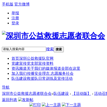
手机版
官方微博
举报
注册
登录
搜索
搜索
首页
深圳公益救援队官网
党建宣传
党支部宣传资料
资讯频道
关于我们的媒体报道全部在这里
加入我们
传播安全理念 志愿服务社会
队伍建设
救援队日常训练及宣传活动
导航
深圳市公益救援志愿者联合会
»
队伍建设
›
【活动版】
›
活动召
返回列表