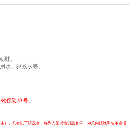
动鞋。
用水、驱蚊水等。
有效保险单号。
事由）。凡有以下情况者，将列入医辅培训黑名单，
60
天内拒绝黑名单者活