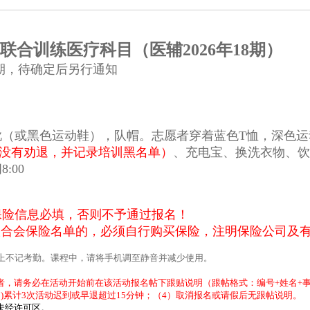
联合训练医疗科目
（医辅
2026
年
1
8
期）
期，待确定后另行通知
靴（或黑色运动鞋），队帽。志愿者穿着蓝色
T
恤，深色运
没有劝退，并记录培训黑名单）
、充电宝、换洗衣物、饮
间
8:00
保险信息必填，否则不予通过报名！
联合会保险名单的，必须自行购买保险，注明保险公司及
上不记考勤。课程中，请将手机调至静音并减少使用。
者，请务必在活动开始前在该活动报名帖下跟贴说明（跟帖格式：编号
+
姓名
+
)
累计
3
次活动迟到或早退超过
15
分钟；（
4
）取消报名或请假后无跟帖说明。
未经许可区。