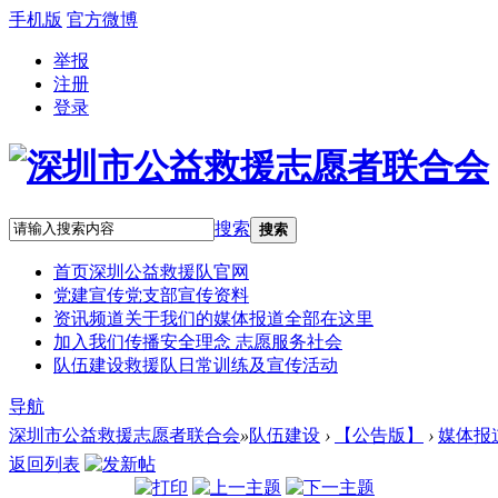
手机版
官方微博
举报
注册
登录
搜索
搜索
首页
深圳公益救援队官网
党建宣传
党支部宣传资料
资讯频道
关于我们的媒体报道全部在这里
加入我们
传播安全理念 志愿服务社会
队伍建设
救援队日常训练及宣传活动
导航
深圳市公益救援志愿者联合会
»
队伍建设
›
【公告版】
›
媒体报
返回列表