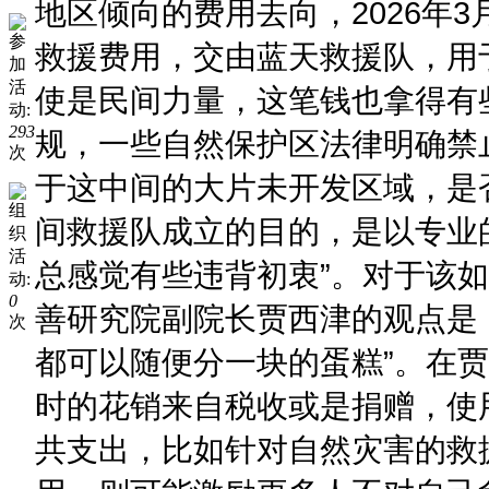
地区倾向的费用去向，2026年
参
救援费用，交由蓝天救援队，用
加
活
使是民间力量，这笔钱也拿得有
动:
293
规，一些自然保护区法律明确禁
次
于这中间的大片未开发区域，是
组
间救援队成立的目的，是以专业
织
活
总感觉有些违背初衷”。对于该
动:
0
善研究院副院长贾西津的观点是
次
都可以随便分一块的蛋糕”。在
时的花销来自税收或是捐赠，使
共支出，比如针对自然灾害的救