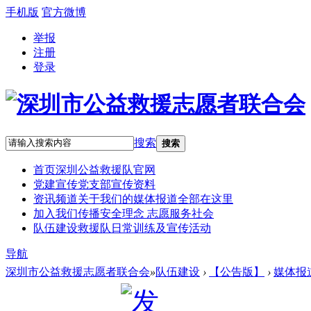
手机版
官方微博
举报
注册
登录
搜索
搜索
首页
深圳公益救援队官网
党建宣传
党支部宣传资料
资讯频道
关于我们的媒体报道全部在这里
加入我们
传播安全理念 志愿服务社会
队伍建设
救援队日常训练及宣传活动
导航
深圳市公益救援志愿者联合会
»
队伍建设
›
【公告版】
›
媒体报