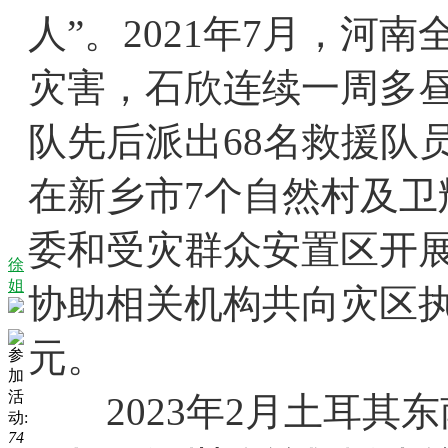
人”。2021年7月，
灾害，石欣连续一周多
队先后派出68名救援队
在新乡市7个自然村及卫
委和受灾群众安置区开展
徐
姐
协助相关机构共向灾区执
元。
参
加
活
2023年2月土耳其
动:
74