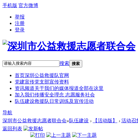
手机版
官方微博
举报
注册
登录
搜索
搜索
首页
深圳公益救援队官网
党建宣传
党支部宣传资料
资讯频道
关于我们的媒体报道全部在这里
加入我们
传播安全理念 志愿服务社会
队伍建设
救援队日常训练及宣传活动
导航
深圳市公益救援志愿者联合会
»
队伍建设
›
【活动版】
›
活动召
返回列表