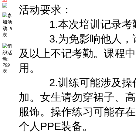
活动要求：
参
1.本次培训记录考
加活
动:
8
次
3.为免影响他人，请
组
及以上不记考勤。课程中
织活
动:
用。
799
次
2.训练可能涉及操作
加。女生请勿穿裙子、高
服饰。操作练习可能存在
个人PPE装备。