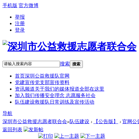
手机版
官方微博
举报
注册
登录
搜索
搜索
首页
深圳公益救援队官网
党建宣传
党支部宣传资料
资讯频道
关于我们的媒体报道全部在这里
加入我们
传播安全理念 志愿服务社会
队伍建设
救援队日常训练及宣传活动
导航
深圳市公益救援志愿者联合会
»
队伍建设
›
【公告版】
›
官网公
返回列表