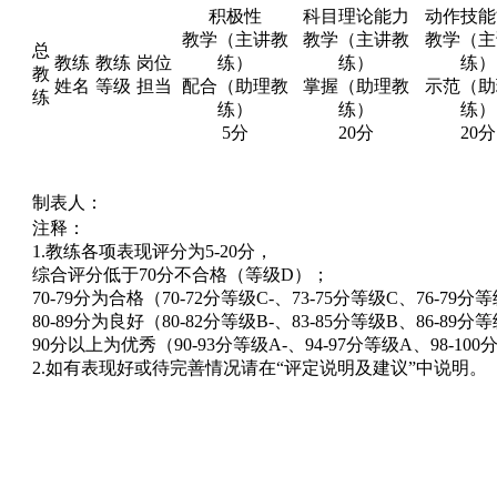
积极性
科目理论能力
动作技能
教学（主讲教
教学（主讲教
教学（主
总
教练
教练
岗位
练）
练）
练）
教
姓名
等级
担当
配合（助理教
掌握（助理教
示范（助
练
练）
练）
练）
5分
20分
20分
制表人：
注释：
1.教练各项表现评分为5-20分，
综合评分低于70分不合格（等级D）；
70-79分为合格（70-72分等级C-、73-75分等级C、76-79分
80-89分为良好（80-82分等级B-、83-85分等级B、86-89分
90分以上为优秀（90-93分等级A-、94-97分等级A、98-10
2.如有表现好或待完善情况请在“评定说明及建议”中说明。