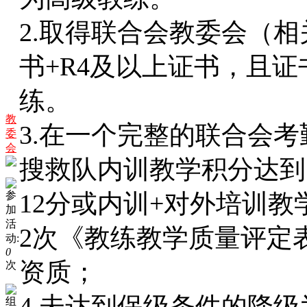
2.取得联合会教委会（相
书+R4及以上证书，且
练。
教
3.在一个完整的联合会
委
会
搜救队内训教学积分达到
参
12分或内训+对外培训教
加
活
2次《教练教学质量评定
动:
0
资质；
次
4.未达到保级条件的降
组