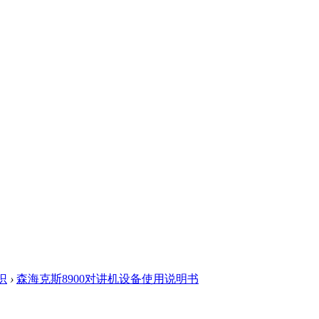
识
›
森海克斯8900对讲机设备使用说明书