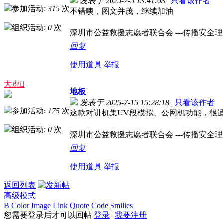
发表于 2025-7-5 13:41:03
|
只看该作者
参加活动:
315
次
不错噢，图文并茂，继续加油
组织活动:
0
次
深圳市公益救援志愿者联合会 ---传播安全理念，
回复
使用道具
举报
大虎
地板
发表于 2025-7-15 15:28:18
|
只看该作者
参加活动:
175
次
这款对讲机集UV段模拟、公网机功能，很
组织活动:
0
次
深圳市公益救援志愿者联合会 ---传播安全理念，
回复
使用道具
举报
返回列表
高级模式
B
Color
Image
Link
Quote
Code
Smilies
您需要登录后才可以回帖
登录
|
我要注册