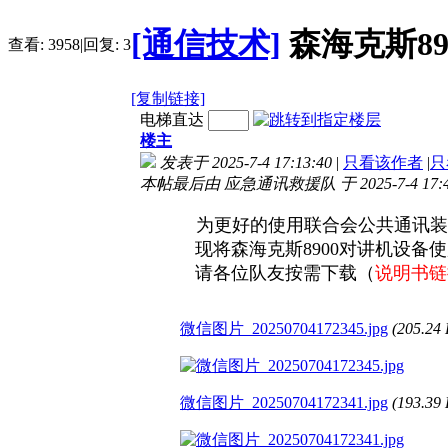
[通信技术]
森海克斯8
查看:
3958
|
回复:
3
[复制链接]
电梯直达
楼主
发表于 2025-7-4 17:13:40
|
只看该作者
|
只
本帖最后由 应急通讯救援队 于 2025-7-4 17:
为更好的使用联合会公共通讯装
现将森海克斯8900对讲机设备使
请各位队友按需下载（
说明书链
微信图片_20250704172345.jpg
(205.2
微信图片_20250704172341.jpg
(193.3