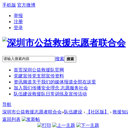
手机版
官方微博
举报
注册
登录
搜索
搜索
首页
深圳公益救援队官网
党建宣传
党支部宣传资料
资讯频道
关于我们的媒体报道全部在这里
加入我们
传播安全理念 志愿服务社会
队伍建设
救援队日常训练及宣传活动
导航
深圳市公益救援志愿者联合会
»
队伍建设
›
【社区版】
›
救援知
返回列表