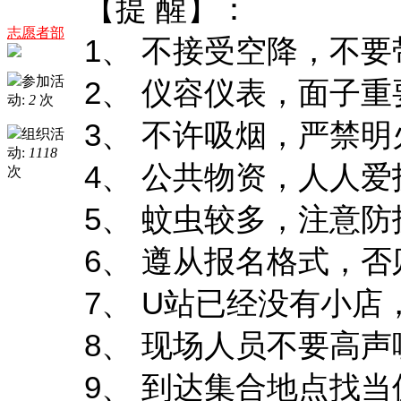
【提
醒】：
志愿者部
1
、
不接受空降，不要
参加活
2
、
仪容仪表，面子重
动:
2
次
3
、
不许吸烟，严禁明
组织活
动:
1118
4
、
公共物资，人人爱
次
5
、
蚊虫较多，注意防
6
、
遵从报名格式，否
7
U
、
站已经没有小店
8
、
现场人员不要高声
9
、
到达集合地点找当