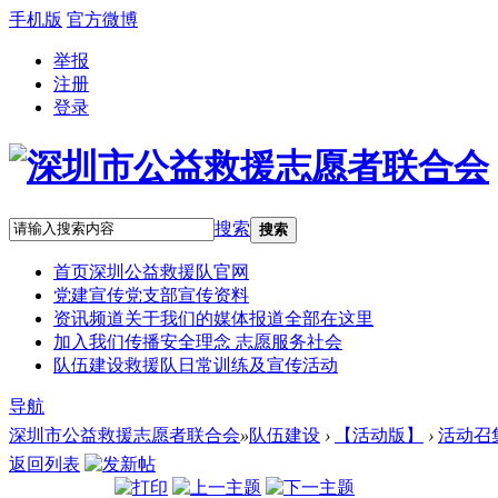
手机版
官方微博
举报
注册
登录
搜索
搜索
首页
深圳公益救援队官网
党建宣传
党支部宣传资料
资讯频道
关于我们的媒体报道全部在这里
加入我们
传播安全理念 志愿服务社会
队伍建设
救援队日常训练及宣传活动
导航
深圳市公益救援志愿者联合会
»
队伍建设
›
【活动版】
›
活动召
返回列表