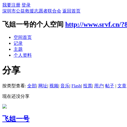
我要注册
登录
深圳市公益救援志愿者联合会
返回首页
飞姐一号的个人空间
http://www.srvf.cn/?
空间首页
记录
主题
个人资料
分享
按类型查看:
全部
|
网址
|
视频
|
音乐
|
Flash
|
投票
|
用户
|
帖子
|
文章
现在还没分享
飞姐一号