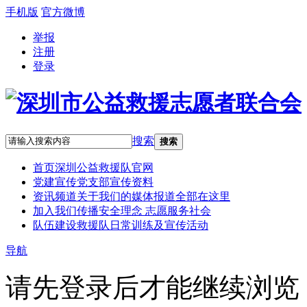
手机版
官方微博
举报
注册
登录
搜索
搜索
首页
深圳公益救援队官网
党建宣传
党支部宣传资料
资讯频道
关于我们的媒体报道全部在这里
加入我们
传播安全理念 志愿服务社会
队伍建设
救援队日常训练及宣传活动
导航
请先登录后才能继续浏览