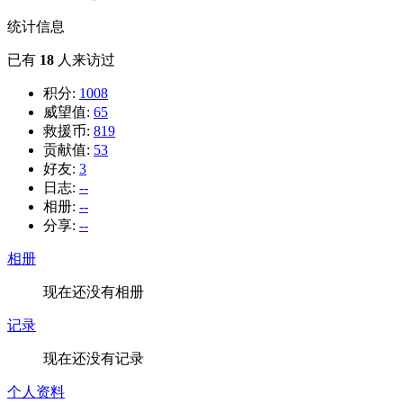
统计信息
已有
18
人来访过
积分:
1008
威望值:
65
救援币:
819
贡献值:
53
好友:
3
日志:
--
相册:
--
分享:
--
相册
现在还没有相册
记录
现在还没有记录
个人资料