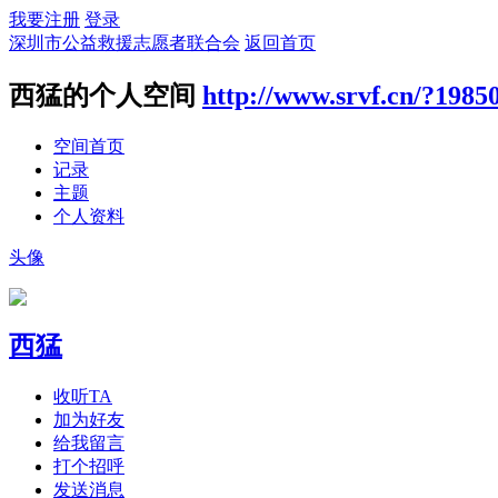
我要注册
登录
深圳市公益救援志愿者联合会
返回首页
西猛的个人空间
http://www.srvf.cn/?1985
空间首页
记录
主题
个人资料
头像
西猛
收听TA
加为好友
给我留言
打个招呼
发送消息