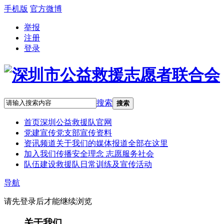
手机版
官方微博
举报
注册
登录
搜索
搜索
首页
深圳公益救援队官网
党建宣传
党支部宣传资料
资讯频道
关于我们的媒体报道全部在这里
加入我们
传播安全理念 志愿服务社会
队伍建设
救援队日常训练及宣传活动
导航
请先登录后才能继续浏览
关于我们