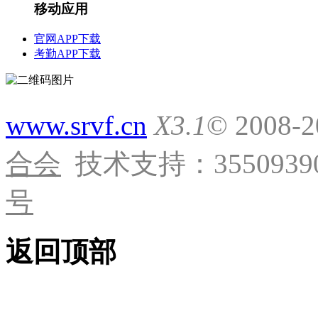
移动应用
官网APP下载
考勤APP下载
www.srvf.cn
X3.1
© 2008-
合会
技术支持：35509390
号
返回顶部