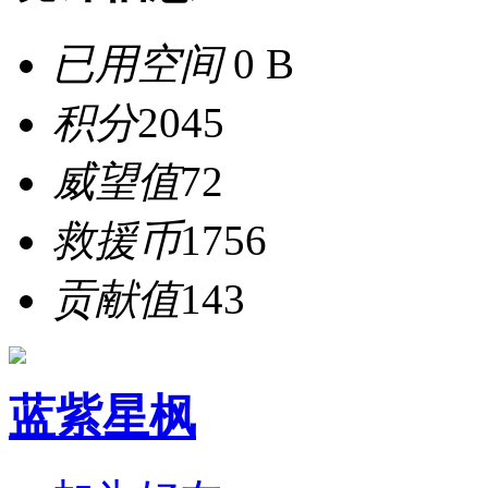
已用空间
0 B
积分
2045
威望值
72
救援币
1756
贡献值
143
蓝紫星枫