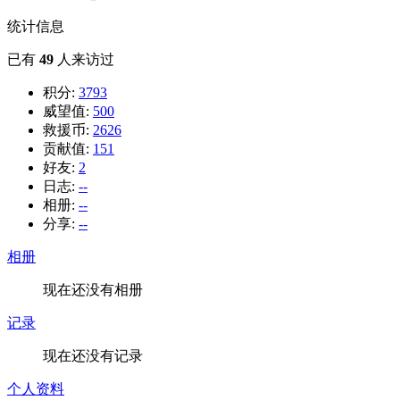
统计信息
已有
49
人来访过
积分:
3793
威望值:
500
救援币:
2626
贡献值:
151
好友:
2
日志:
--
相册:
--
分享:
--
相册
现在还没有相册
记录
现在还没有记录
个人资料