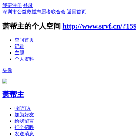
我要注册
登录
深圳市公益救援志愿者联合会
返回首页
萧帮主的个人空间
http://www.srvf.cn/?15
空间首页
记录
主题
个人资料
头像
萧帮主
收听TA
加为好友
给我留言
打个招呼
发送消息