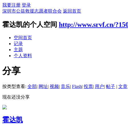
我要注册
登录
深圳市公益救援志愿者联合会
返回首页
霍达凯的个人空间
http://www.srvf.cn/?15
空间首页
记录
主题
个人资料
分享
按类型查看:
全部
|
网址
|
视频
|
音乐
|
Flash
|
投票
|
用户
|
帖子
|
文章
现在还没分享
霍达凯