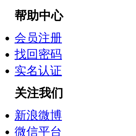
帮助中心
会员注册
找回密码
实名认证
关注我们
新浪微博
微信平台