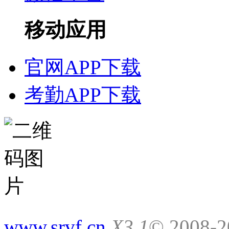
移动应用
官网APP下载
考勤APP下载
www.srvf.cn
X3.1
© 2008-