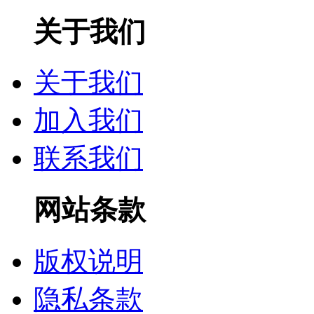
关于我们
关于我们
加入我们
联系我们
网站条款
版权说明
隐私条款