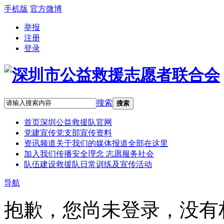
手机版
官方微博
举报
注册
登录
搜索
搜索
首页
深圳公益救援队官网
党建宣传
党支部宣传资料
资讯频道
关于我们的媒体报道全部在这里
加入我们
传播安全理念 志愿服务社会
队伍建设
救援队日常训练及宣传活动
导航
抱歉，您尚未登录，没有