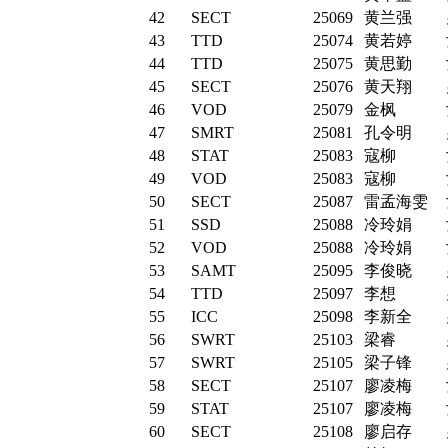
42
SECT
25069
黄兰强
43
TTD
25074
黄若婷
44
TTD
25075
黄思勤
45
SECT
25076
黄天翔
46
VOD
25079
金枫
47
SMRT
25081
孔令明
48
STAT
25083
寇柳
49
VOD
25083
寇柳
50
SECT
25087
雷孟海雯
51
SSD
25088
冷玲娟
52
VOD
25088
冷玲娟
53
SAMT
25095
李俊晓
54
TTD
25097
李想
55
ICC
25098
李新全
56
SWRT
25103
梁睿
57
SWRT
25105
梁子锋
58
SECT
25107
廖凌梅
59
STAT
25107
廖凌梅
60
SECT
25108
廖启存