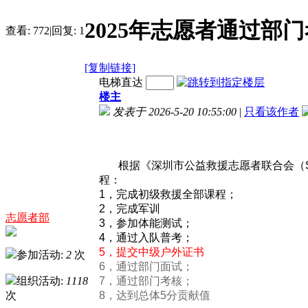
2025年志愿者通过部
查看:
772
|
回复:
1
[复制链接]
电梯直达
楼主
发表于 2026-5-20 10:55:00
|
只看该作者
根据《深圳市公益救援志愿者联合会（S
程
：
1，完成初级救援全部课程；
2，完成军训
志愿者部
3，参加体能测试；
4，通过入队普考；
5，提交中级户外证书
参加活动:
2
次
6，通过部门面试；
组织活动:
1118
7，通过部门考核；
次
8，达到总体5分贡献值