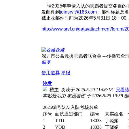
请2025年申请入队的志愿者提交各自的
发邮件到
joinsrvf@163.com
，邮件标题及名
截止收邮件时间为2026年5月31日 18：00 
http://www.srvf.cn/data/attachment/forum
收藏
深圳市公益救援志愿者联合会 ---传播安全理念，
回复
使用道具
举报
沙发
楼主
|
发表于 2026-5-20 11:06:18
|
只看
本帖最后由 志愿者部 于 2026-5-25 19:58 
2025编号队友入队考核名单
序号
面试通过部门
编号
真实姓名
1
TTD
18038
丁晓娟
2
VOD
18038
丁晓娟