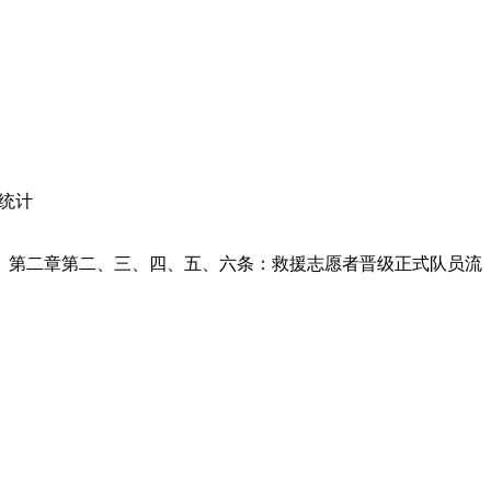
集统计
》第二章第二、三、四、五、六条：
救援志愿者晋级正式队员流