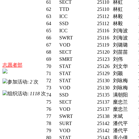
61
SECT
25110
林虹
62
TTD
25110
林虹
63
ICC
25112
林毅
64
SSD
25112
林毅
65
ICC
25116
刘海波
66
SWRT
25116
刘海波
67
VOD
25119
刘璐璐
68
SECT
25120
刘苗苗
69
SMRT
25123
刘伟
志愿者部
70
STAT
25126
刘文华
71
STAT
25129
刘颖
72
STAT
25130
刘咏梅
参加活动:
2
次
73
VOD
25130
刘咏梅
组织活动:
1118
次
74
SSD
25135
满朝阳
75
SECT
25137
糜忠兰
76
VOD
25137
糜忠兰
77
SWRT
25138
米斌
78
SURT
25142
潘代平
79
VOD
25142
潘代平
80
STAT
25143
庞小倩