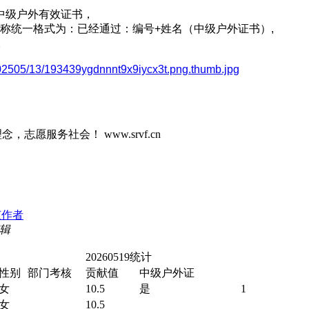
中级户外有效证书，
称统一格式为：已经通过：编号+姓名（中级户外证书）,
。
/202505/13/193439ygdnnnt9x9iycx3t.png.thumb.jpg
志愿服务社会！ www.srvf.cn
该作者
编辑
20260519统计
性别
部门考核
贡献值
中级户外证
女
10.5
是
1
女
10.5