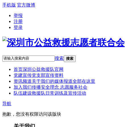
手机版
官方微博
举报
注册
登录
搜索
搜索
首页
深圳公益救援队官网
党建宣传
党支部宣传资料
资讯频道
关于我们的媒体报道全部在这里
加入我们
传播安全理念 志愿服务社会
队伍建设
救援队日常训练及宣传活动
导航
抱歉，您没有权限访问该版块
关于我们