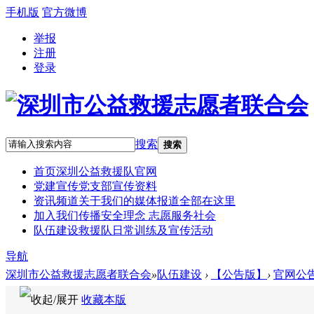
手机版
官方微博
举报
注册
登录
搜索
搜索
首页
深圳公益救援队官网
党建宣传
党支部宣传资料
资讯频道
关于我们的媒体报道全部在这里
加入我们
传播安全理念 志愿服务社会
队伍建设
救援队日常训练及宣传活动
导航
深圳市公益救援志愿者联合会
»
队伍建设
›
【公告版】
›
官网公
收藏本版