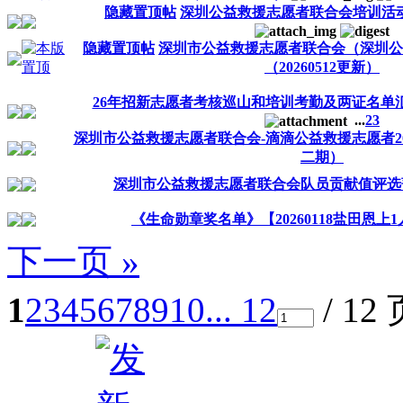
隐藏置顶帖
深圳公益救援志愿者联合会培训活
隐藏置顶帖
深圳市公益救援志愿者联合会（深圳公
（20260512更新）
26年招新志愿者考核巡山和培训考勤及两证名单汇总（
...
2
3
深圳市公益救援志愿者联合会-滴滴公益救援志愿者202
二期）
深圳市公益救援志愿者联合会队员贡献值评选蔷
《生命勋章奖名单》【20260118盐田恩上
下一页 »
1
2
3
4
5
6
7
8
9
10
... 12
/ 12