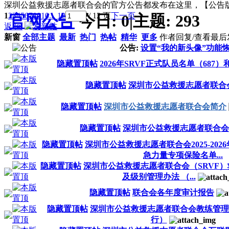
深圳公益救援志愿者联合会的官方公告都发布在这里，【公告版
1
2
3
4
5
6
7
8
9
10
... 12
/ 12 页
下一页
官网公告
今日:
0
|
主题:
293
返 回
新窗
全部主题
最新
热门
热帖
精华
更多
作者
回复/查看
最后
公告:
设置“我的新头像”功能
隐藏置顶帖
2026年SRVF正式队员名单（687
隐藏置顶帖
深圳市公益救援志愿者联合
隐藏置顶帖
深圳市公益救援志愿者联合会简介
隐藏置顶帖
深圳市公益救援志愿者联合会2
隐藏置顶帖
深圳市公益救援志愿者联合会2025-20
急力量专项保险名单...
隐藏置顶帖
深圳市公益救援志愿者联合会（SRVF
及级别管理办法 （...
隐藏置顶帖
联合会各年度审计报告
隐藏置顶帖
深圳市公益救援志愿者联合会教练管理
行）